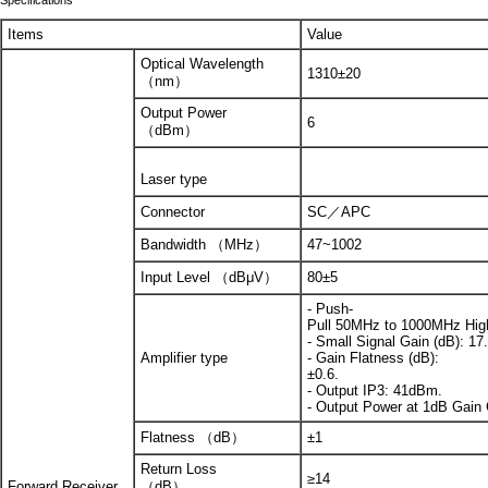
Specifications
Items
Value
Optical Wavelength
1310±20
（nm）
Output Power
6
（dBm）
Laser type
Connector
SC／APC
Bandwidth （MHz）
47~1002
Input Level （dBμV）
80±5
- Push-
Pull 50MHz to 1000MHz High
- Small Signal Gain (dB): 17.
Amplifier type
- Gain Flatness (dB):
±0.6.
- Output IP3: 41dBm.
- Output Power at 1dB Gain
Flatness （dB）
±1
Return Loss
≥14
Forward Receiver
（dB）