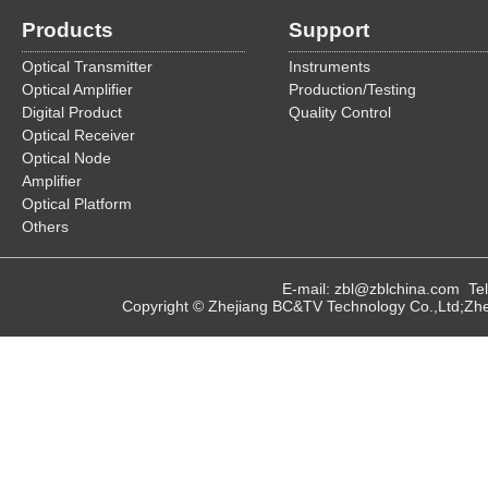
Products
Support
Optical Transmitter
Instruments
Optical Amplifier
Production/Testing
Digital Product
Quality Control
Optical Receiver
Optical Node
Amplifier
Optical Platform
Others
E-mail: zbl@zblchina.com T
Copyright © Zhejiang BC&TV Technology Co.,Ltd;Zhej