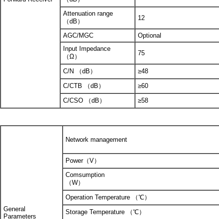
Attenuation range
12
（dB）
AGC/MGC
Optional
Input Impedance
75
（Ω）
C/N （dB）
≥48
C/CTB （dB）
≥60
C/CSO （dB）
≥58
Network management
Power（V）
Comsumption
（W）
Operation Temperature （℃）
General
Storage Temperature （℃）
Parameters